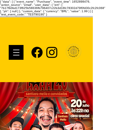
{ "data": [ { "event_name": "Purchase", "event_time": 1652898476,
"action_source": "email", "user_data": { "em": [
"7b17fb0bd173f625b58636fb796407c22b3d16fc78302d79f0fd30c2fc2fc068"
], "ph": [ null ] }, "custom_data": { "currency": "BRL", "value": 1.99 } } ]
"test_event_code:" "TEST90190" }