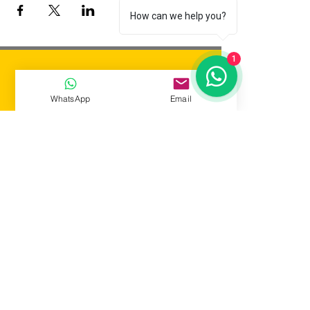
How can we help you?
1
WhatsApp
Email
Risoterapia Comedy
Tatuapé, São Paulo/SP
producao@risoterapiacomedy.com.br
(11) 94470-9239
ENTRAR EM CONTATO