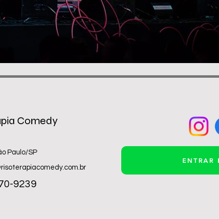
apia Comedy
ão Paulo/SP
ENTRAR
risoterapiacomedy.com.br
470-9239