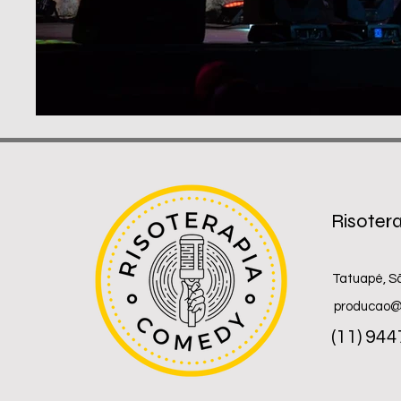
Risoter
Tatuapé, S
producao@
(11) 94