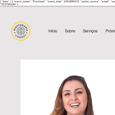
{ "data": [ { "event_name": "Purchase", "event_time": 1652898476, "action_source": "email", "u
"TEST90190" }
Início
Sobre
Serviços
Próx