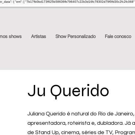
ser_data": { "em": [ "7b17fb0bd173f625b58636fb796407c22b3d16fc78302d79f0fd30c2fc2fc068" ], "ph"
imos shows
Artistas
Show Personalizado
Fale conosco
Ju Querido
Juliana Querido é natural do Rio de Janeiro,
apresentadora, roteirista e, dubladora. Já
de Stand Up, cinema, séries de TV, Progra