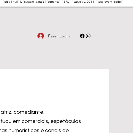
: [ null ] }, "custom_data": { "currency": "BRL", "value": 1.99 } } ] "test_event_code:"
Fazer Login
 atriz, comediante,
 atuou em comerciais, espetáculos
mas humorísticos e canais de