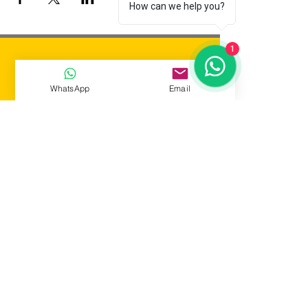
How can we help you?
1
WhatsApp
Email
Risoterapia Comedy
Tatuapé, São Paulo/SP
producao@risoterapiacomedy.com.br
(11) 94470-9239
ENTRAR EM CONTATO