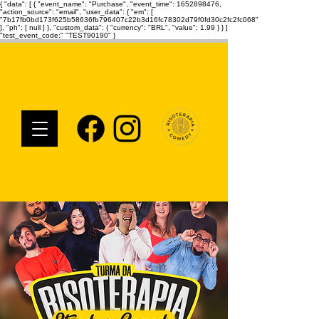
{ "data": [ { "event_name": "Purchase", "event_time": 1652898476,
"action_source": "email", "user_data": { "em": [
"7b17fb0bd173f625b58636fb796407c22b3d16fc78302d79f0fd30c2fc2fc068"
], "ph": [ null ] }, "custom_data": { "currency": "BRL", "value": 1.99 } } ]
"test_event_code:" "TEST90190" }