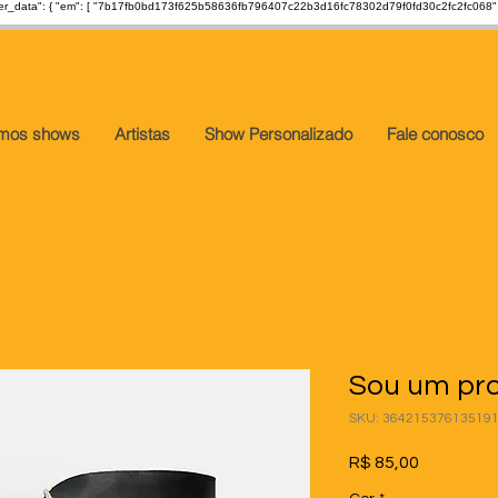
ser_data": { "em": [ "7b17fb0bd173f625b58636fb796407c22b3d16fc78302d79f0fd30c2fc2fc068" ], "ph"
imos shows
Artistas
Show Personalizado
Fale conosco
Sou um pro
SKU: 36421537613519
Preço
R$ 85,00