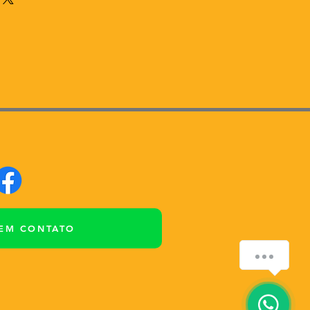
 custo. Oferecendo informações
ítica de frete é uma ótima
cer a confiança e garantir
ança.
 EM CONTATO