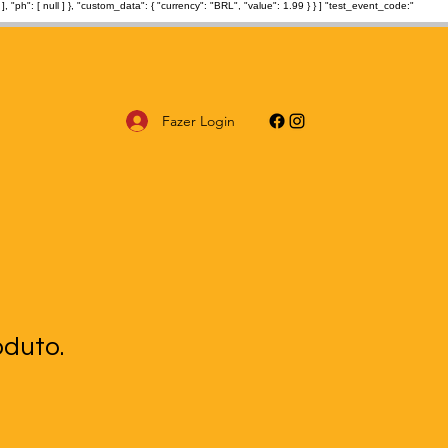
: [ null ] }, "custom_data": { "currency": "BRL", "value": 1.99 } } ] "test_event_code:"
Fazer Login
duto.
1