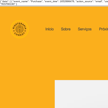
{ "data": [ { "event_name": "Purchase", "event_time": 1652898476, "action_source": "email", "u
"TEST90190" }
Início
Sobre
Serviços
Próx