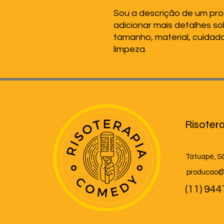
Sou a descrição de um prod
adicionar mais detalhes so
tamanho, material, cuidado
limpeza.
Risoter
Tatuapé, S
producao@
(11) 94