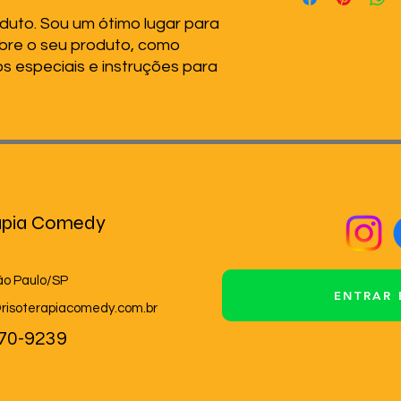
segurança.
frete, embalagem e
uto. Sou um ótimo lugar para 
claras sobre sua pol
bre o seu produto, como 
maneira de estabele
s especiais e instruções para 
compras com segur
apia Comedy
ão Paulo/SP
ENTRAR
risoterapiacomedy.com.br
470-9239